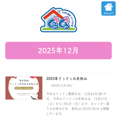
コ
ナ
ン
ビ
テ
ゲ
ン
ー
ツ
シ
へ
ョ
ス
ン
2025年12月
キ
に
ッ
移
プ
動
2025年ぐぅぐぅの冬休み
2025年12月18日
今年のぐぅぐぅ最終日は、12月26日(金)で
す。 今年のぐぅぐぅの冬休みは、12月27日
（土）から1月4日（日）まで、カレンダー通
りのお休みです。 新年は1月5日(月)から開館
しています。